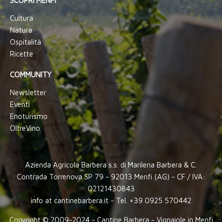
SCOPRI MENFI
Cultura
Natura
Ospitalità
Ricette
COMMUNITY
Newsletter
Eventi
Enoturismo
OltreVino
Azienda Agricola Barbera s.s. di Marilena Barbera & C.
Contrada Torrenova SP 79 - 92013 Menfi (AG) - CF / IVA:
02121430843
info at cantinebarbera.it - Tel. +39 0925 570442
Copyright © 2009-2024 - Cantine Barbera - Vignaiole in Menfi