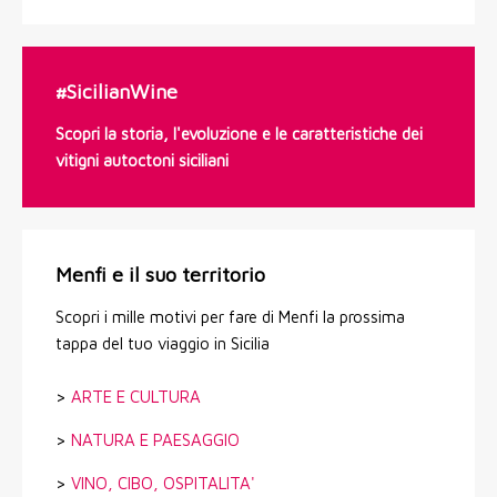
#SicilianWine
Scopri la storia, l'evoluzione e le caratteristiche dei
vitigni autoctoni siciliani
Menfi e il suo territorio
Scopri i mille motivi per fare di Menfi la prossima
tappa del tuo viaggio in Sicilia
>
ARTE E CULTURA
>
NATURA E PAESAGGIO
>
VINO, CIBO, OSPITALITA'