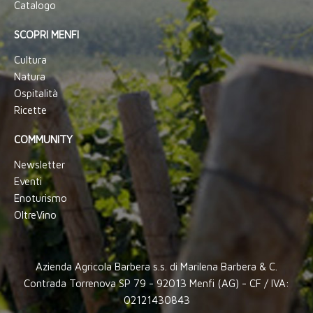
Catalogo
SCOPRI MENFI
Cultura
Natura
Ospitalità
Ricette
COMMUNITY
Newsletter
Eventi
Enoturismo
OltreVino
Azienda Agricola Barbera s.s. di Marilena Barbera & C.
Contrada Torrenova SP 79 - 92013 Menfi (AG) - CF / IVA:
02121430843