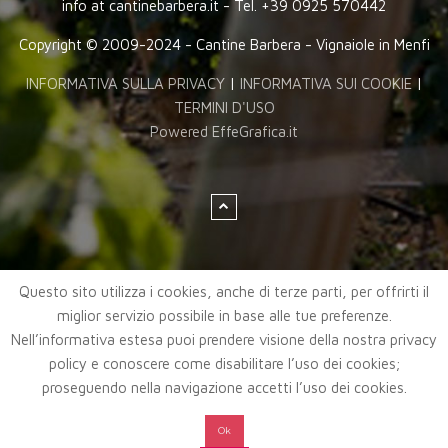
info at cantinebarbera.it - Tel. +39 0925 570442
Copyright © 2009-2024 - Cantine Barbera - Vignaiole in Menfi
INFORMATIVA SULLA PRIVACY
|
INFORMATIVA SUI COOKIE
|
TERMINI D'USO
Powered EffeGrafica.it
Questo sito utilizza i cookies, anche di terze parti, per offrirti il
miglior servizio possibile in base alle tue preferenze.
Nell’informativa estesa puoi prendere visione della nostra privacy
policy e conoscere come disabilitare l’uso dei cookies;
proseguendo nella navigazione accetti l’uso dei cookies.
Ok