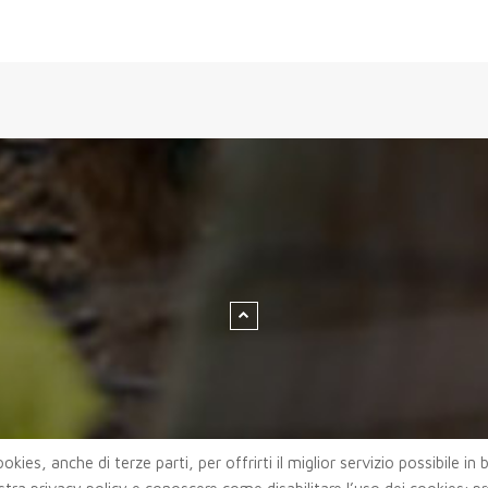
okies, anche di terze parti, per offrirti il miglior servizio possibile in