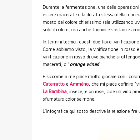
Durante la fermentazione, una delle operazioni 
essere macerate e la durata stessa della macer
mosto dal colore chiarissimo (sia utilizzando u
solo il colore, ma anche tannini e sostanze aro
In termini tecnici, questi due tipi di vinificazio
Come abbiamo visto, la vinificazione in rosso è 
vinificazione in rosso di uve bianche si ottengon
macerati, o “
orange wines
”.
E siccome a me piace molto giocare con i colori 
Catarratto
e
Ammàno
, che mi piace definire “vi
La Bambina
, invece, è un rosé, cioè un vino p
sfumature color salmone.
L’infografica qui sotto descrive la relazione fra u