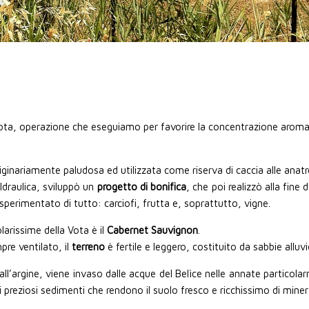
Vota, operazione che eseguiamo per favorire la concentrazione arom
riginariamente paludosa ed utilizzata come riserva di caccia alle anatre 
 Idraulica, sviluppò un
progetto di bonifica
, che poi realizzò alla fine
sperimentato di tutto: carciofi, frutta e, soprattutto, vigne.
olarissime della Vota è il
Cabernet Sauvignon
.
re ventilato, il
terreno
è fertile e leggero, costituito da sabbie alluvio
o all’argine, viene invaso dalle acque del Belìce nelle annate partico
preziosi sedimenti che rendono il suolo fresco e ricchissimo di minera