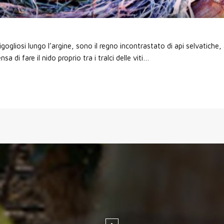
igogliosi lungo l’argine, sono il regno incontrastato di api selvatiche, a
a di fare il nido proprio tra i tralci delle viti…