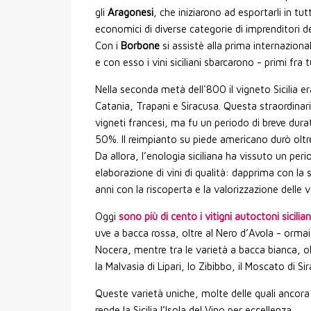
gli
Aragonesi
, che iniziarono ad esportarli in tut
economici di diverse categorie di imprenditori 
Con i
Borbone
si assistè alla prima internaziona
e con esso i vini siciliani sbarcarono - primi fra tu
Nella seconda metà dell'800 il vigneto Sicilia er
Catania, Trapani e Siracusa. Questa straordinari
vigneti francesi, ma fu un periodo di breve durata
50%. Il reimpianto su piede americano durò oltre
Da allora, l’enologia siciliana ha vissuto un p
elaborazione di vini di qualità: dapprima con la
anni con la riscoperta e la valorizzazione delle 
Oggi
sono più di cento i vitigni autoctoni sicilia
uve a bacca rossa, oltre al Nero d’Avola - ormai 
Nocera, mentre tra le varietà a bacca bianca, ol
la Malvasia di Lipari, lo Zibibbo, il Moscato di Sira
Queste varietà uniche, molte delle quali ancora
rende la Sicilia l’Isola del Vino per eccellenza.