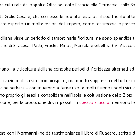
e culturale dei popoli d’Oltralpe, dalla Francia alla Germania, dalla Sp
da Giulio Cesare, che con esso brindò alla festa per il suo trionfo al te
ssero esportati in molte regioni dell’Impero, come testimonia la presenz
iciliana visse un periodo di straordinaria fioritura: ne sono splendide
icane di Siracusa, Patti, Eraclea Minoa, Marsala e Gibellina (IV-V secolo
mano, la viticoltura siciliana conobbe periodi di floridezza alternati 
tivazione della vite non prosperò, ma non fu soppressa del tutto: no
gine berbera - continuarono a farne uso, e molti furono i poeti siculo
ono proprio gli arabi a consolidare nell'isola la coltivazione dello Z'bīb,
zione, per la produzione di vini passiti. In
questo articolo
menziono l'e
dore con i
Normanni
(ne dà testimonianza il Libro di Ruggero, scritto d