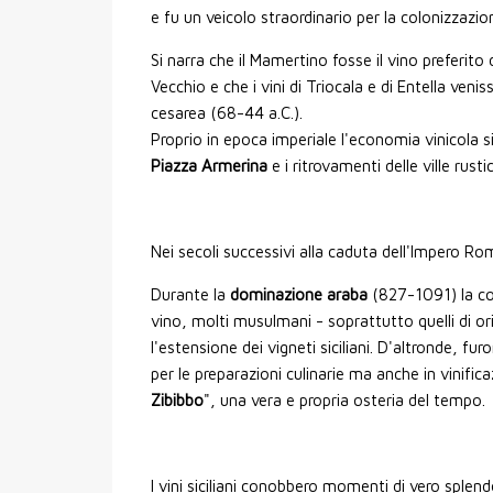
e fu un veicolo straordinario per la colonizzazion
Si narra che il Mamertino fosse il vino preferito 
Vecchio e che i vini di Triocala e di Entella veni
cesarea (68-44 a.C.).
Proprio in epoca imperiale l'economia vinicola s
Piazza Armerina
e i ritrovamenti delle ville rust
Nei secoli successivi alla caduta dell'Impero Ro
Durante la
dominazione araba
(827-1091) la col
vino, molti musulmani - soprattutto quelli di ori
l'estensione dei vigneti siciliani. D'altronde, fur
per le preparazioni culinarie ma anche in vinifica
Zibibbo
", una vera e propria osteria del tempo.
I vini siciliani conobbero momenti di vero splen