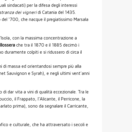
li sindacati) per la difesa degli interessi
tranza dei vigneri
di Catania del 1435.
rso del ‘700, che nacque il pregiatissimo Marsala
ell'Isola, con la massima concentrazione a
illossera
che tra il 1870 e il 1885 decimò i
o duramente colpiti e si ridussero di circa il
ni di massa ed orientandosi sempre più alla
net Sauvignon e Syrah), e negli ultimi vent'anni
di dar vita a vini di qualità eccezionale. Tra le
cio, il Frappato, l’Alicante, il Perricone, la
parlato prima), sono da segnalare il Carricante,
co e culturale, che ha attraversato i secoli e