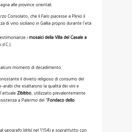
agna alle province orientali.
rzo Consolato, che il Faro piacesse a Plinio il
a di vino siciliano in Gallia proprio durante l'età
 testimonianze i
mosaici della Villa del Casale a
 d.C.).
ad alcuni momenti di decadimento.
nostante il divieto religioso di consumo del
-arabi che esaltarono la qualità dei vini e
 l'attuale
Zibibbo
, utilizzato prevalentemente
sistenza a Palermo del "
Fondaco dello
al geografo Idrīsī nel 1154) e soprattutto con