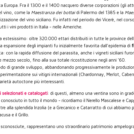
ta Europa. Fra il 1300 e il 1400 nacquero diverse corporazioni (gli attua
del vino, come la
Maestranza dei bottai
di Palermo del 1385 e la
Maes
lizzazione del vino siciliano. Fu infatti nel periodo dei Vicerè, nel co
tti i vini prodotti in Italia - nelle Americhe.
a estesissimo: oltre 320.000 ettari distribuiti in tutte le province d
a espansione degli impianti fu inizialmente favorita dall'epidemia di
f
: con la rapida diffusione del parassita, anche i vigneti siciliani furon
 mezzo secolo, fino alla sua totale ricostituzione negli anni ’60.
eriodo di grande sviluppo, abbandonando progressivamente le produzio
 sperimentazione sui vitigni internazionali (Chardonnay, Merlot, Caber
varietà autoctone più interessanti.
ni selezionati e catalogati
: di questi, almeno una ventina sono in grado 
conosciuto in tutto il mondo - ricordiamo il Nerello Mascalese e Cappuc
tre alla splendida Inzolia (e a Grecanico e Catarratto di cui abbiamo 
cusa e il Grillo.
 sconosciute, rappresentano uno straordinario patrimonio ampelografi