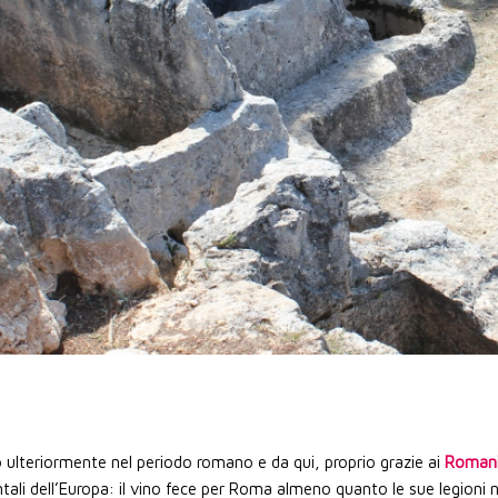
onici
vaso del vino
 rupestre di Risinata
l Lago Arancio
lidò ulteriormente nel periodo romano e da qui, proprio grazie ai
Roman
ntali dell’Europa: il vino fece per Roma almeno quanto le sue legioni 