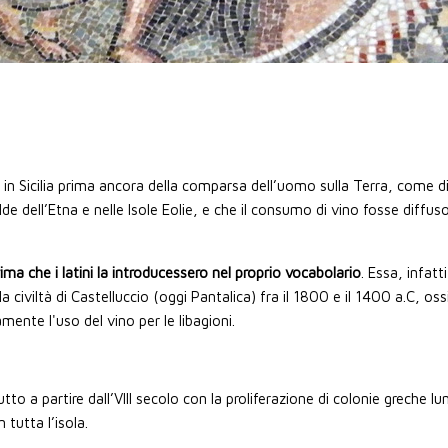
in Sicilia prima ancora della comparsa dell’uomo sulla Terra, come dim
 falde dell’Etna e nelle Isole Eolie, e che il consumo di vino fosse diffus
prima che i latini la introducessero nel proprio vocabolario
. Essa, infat
la civiltà di Castelluccio (oggi Pantalica) fra il 1800 e il 1400 a.C, os
tamente l'uso del vino per le libagioni.
tto a partire dall’VIII secolo con la proliferazione di colonie greche lun
 tutta l’isola.